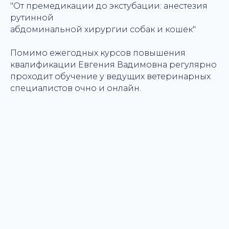
"От премедикации до экстубации: анестезия
+7
рутинной
абдоминальной хирургии собак и кошек"
Помимо ежегодных курсов повышения
квалификации Евгения Вадимовна регулярно
проходит обучение у ведущих ветеринарных
специалистов очно и онлайн.
Отправить