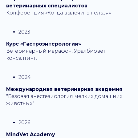
ветеринарных специалистов
Конференция «Когда вылечить нельзя»
2023
Курс «Гастроэнтерология»
Ветеринарный марафон. Уралбиовет
консалтинг.
2024
У вас остались
Международная ветеринарная академия
вопросы?
"Базовая анестезиология мелких домашних
животных"
Если у вас есть вопросы или вам
нужна консультация по услугам
клиники, заполните заявку ниже
2026
MindVet Academy