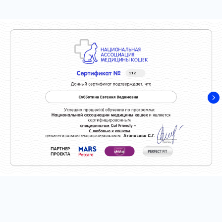
Телефон
+7 903 969-41-80
+7 495 969-41-80
Адрес
Москва, Кировоградская 44Б, стр 2
Метро «Улица Академика Янгеля»