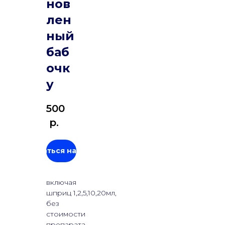
нов
лен
ный
баб
очк
у
500
р.
Записаться на прием
включая
шприц 1,2,5,10,20мл,
без
стоимости
препарата