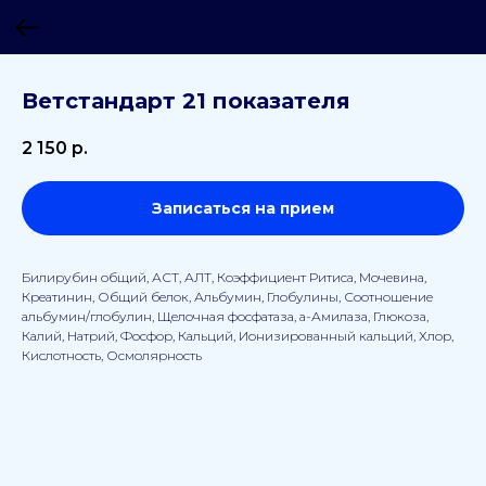
Ветстандарт 21 показателя
2 150
р.
Записаться на прием
Билирубин общий, АСТ, АЛТ, Коэффициент Ритиса, Мочевина,
Креатинин, Общий белок, Альбумин, Глобулины, Соотношение
альбумин/глобулин, Щелочная фосфатаза, а-Амилаза, Глюкоза,
Калий, Натрий, Фосфор, Кальций, Ионизированный кальций, Хлор,
Кислотность, Осмолярность