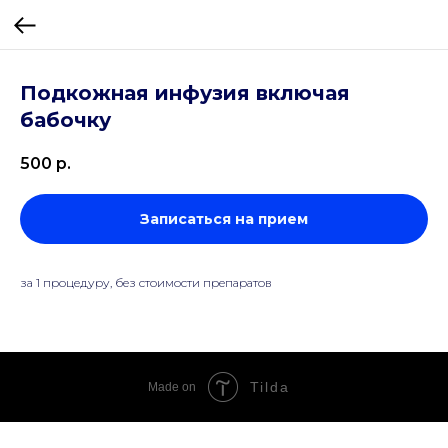
Подкожная инфузия включая
бабочку
500
р.
Записаться на прием
за 1 процедуру, без стоимости препаратов
Tilda
Made on