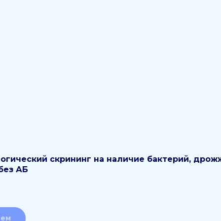
огический скрининг на наличие бактерий, дро
без АБ
ием